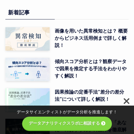
ゴ
リ
新着記事
ー
画像を用いた異常検知とは？ 概要
からビジネス活用例まで詳しく解
説！
傾向スコア分析とは？観察データ
で因果を推定する手法をわかりや
すく解説！
因果推論の定番手法”差分の差分
法”について詳しく解説！
データサイエンティストがデータ分析を推進します！
協調フィルタリングとは？「あな
データアナリティクスラボに相談する
たへのおすすめ」の正体を徹底解