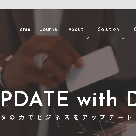
Home
Journal
About
Solution
設立背景
データ分析サービ
経営理念
データ人材教育サ
5つのバリュー
UPDATE with 
ータの力でビジネスを
アップデート