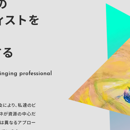
の
ィストを
する
nging professional
及により、私達のビ
カネが資源の中心だ
とは異なるアプロー